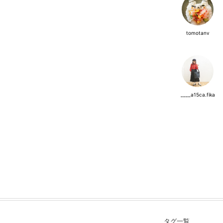
tomotanv
____a15ca.fika
タグ一覧