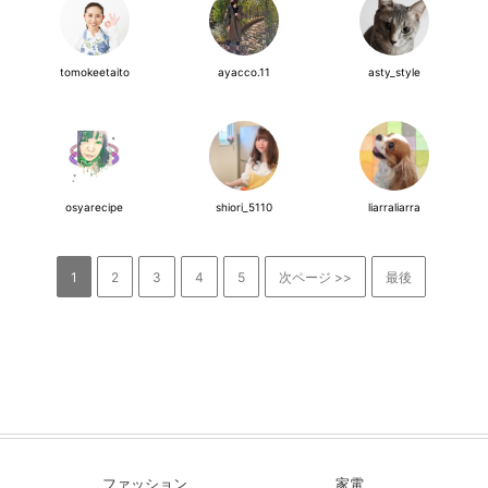
tomokeetaito
ayacco.11
asty_style
osyarecipe
shiori_5110
liarraliarra
1
2
3
4
5
次ページ >>
最後
ファッション
家電