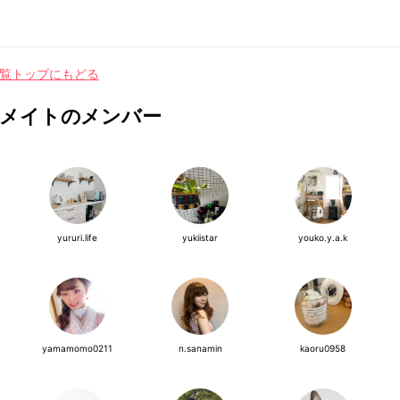
覧トップにもどる
メイトのメンバー
yururi.life
yukiistar
youko.y.a.k
yamamomo0211
n.sanamin
kaoru0958