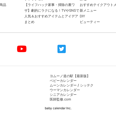
商品
【ライフハック家事・掃除の裏ワ
おすすめテイクアウト
ザ】劇的にラクになる！TVやSNSで
新メニュー
人気＆おすすめアイテムとアイデア
DIY
まとめ
ビューティー
ヨムーノ道の駅【最新版】
ベビーカレンダー
ムーンカレンダー
/
シッテク
ウーマンカレンダー
シニアカレンダー
医師監修.com
baby calendar Inc.