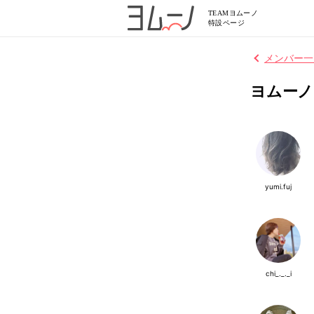
TEAMヨムーノ
特設ページ
メンバー一
ヨムーノ
yumi.fuj
chi_._._i