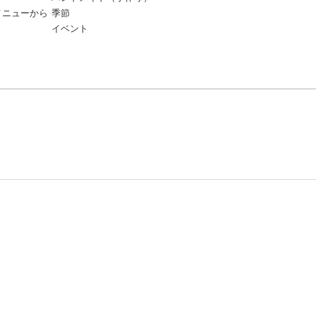
メニューから
季節
ハックまで】人気料理研究
イベント
も再現！お弁当おかずアイ
雑貨
新商品・トレンドニュース