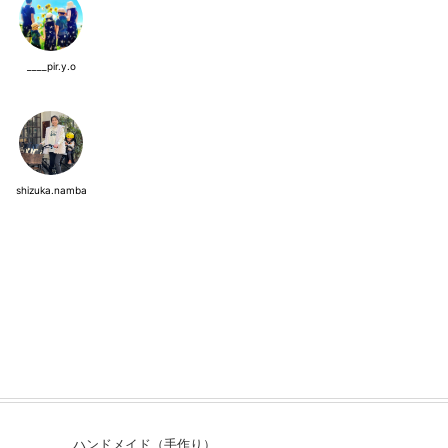
____pir.y.o
shizuka.namba
ハンドメイド（手作り）
【おすすめレシピから料理