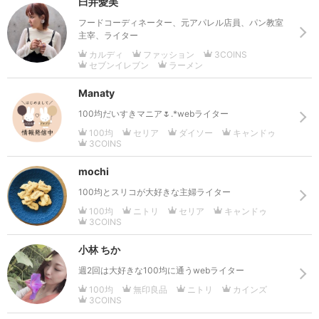
臼井愛美
フードコーディネーター、元アパレル店員、パン教室
主宰、ライター
カルディ
ファッション
3COINS
セブンイレブン
ラーメン
Manaty
100均だいすきマニア🌷.*webライター
100均
セリア
ダイソー
キャンドゥ
3COINS
mochi
100均とスリコが大好きな主婦ライター
100均
ニトリ
セリア
キャンドゥ
3COINS
小林 ちか
週2回は大好きな100均に通うwebライター
100均
無印良品
ニトリ
カインズ
3COINS