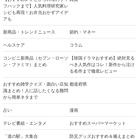
フハックまで】人気料理研究家レ
シピも再現！お弁当おかずアイデ
アも
新商品・トレンドニュース
節約・マネー
ヘルスケア
コラム
コンビニ新商品（セブン・ローソ
【韓国ドラマおすすめ】絶対見る
ン・ファミマ）まとめ
べき人気作はコレ！新作から泣け
る名作まで徹底レビュー
おすすめ雑学クイズ・面白い豆知
都道府県
識まとめ！人に話したくなる難問
から簡単ネタまで
占い
漫画
テレビ番組・エンタメ
おすすめスーパーマーケット
「道の駅」大集合
防災グッズおすすめ＆備えまとめ