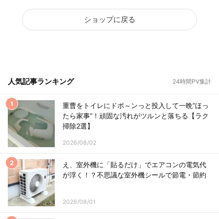
ショップに戻る
人気記事ランキング
24時間PV集計
重曹をトイレにドボ～ンっと投入して一晩”ほっ
たら家事”！頑固な汚れがツルンと落ちる【ラク
掃除2選】
2026/08/02
え、室外機に「貼るだけ」でエアコンの電気代
が浮く！？不思議な室外機シールで節電・節約
2026/08/01