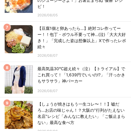
のジューシーさよ！」お箸止まらぬ"優勝"レシ
ピ！
2026/08/05
【豆腐1個と卵あったら…】絶対コレ作ってー
ー！！包丁・ボウル不要って神…(泣)「大大大好
き！」「完成した姿は想像以上」Xで作ったレポ
続々
2026/08/07
最高気温30℃超え続々（泣）【トライアル】で
これ買って！「1,639円でいいの!?」「汗っかき
もサラサラ」神パーカー
2026/08/07
【しょうが焼きはもう一生コレ〜！！】嘘だ
ろ…お店の味じゃん！？大阪の"行列がたえない
名店"レシピ「みんなに教えたい」「ご飯止まら
ない」最高な食べ方