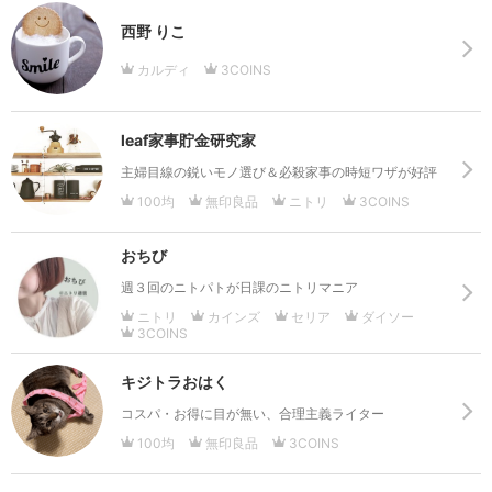
西野 りこ
カルディ
3COINS
leaf家事貯金研究家
主婦目線の鋭いモノ選び＆必殺家事の時短ワザが好評
100均
無印良品
ニトリ
3COINS
おちび
週３回のニトパトが日課のニトリマニア
ニトリ
カインズ
セリア
ダイソー
3COINS
キジトラおはく
コスパ・お得に目が無い、合理主義ライター
100均
無印良品
3COINS