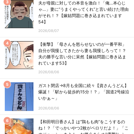
夫が母親に対しての本音を激白！「俺…本心じ
ゃ…」妻に“うまくやってくれ”と言い続けた理由
がそれ！？【嫁姑問題に巻き込まれています
54】
2026/08/07
【衝撃】「母さんを怒らせないのが一番平和」
自分が我慢してきたから妻も我慢しろって！？
夫の勝手な言い分に呆然【嫁姑問題に巻き込ま
れています53】
2026/08/06
ガスト閉店→8月も全国に続々【資さんうどん】
爆誕！「駅から徒歩約15分！？」「国道2号線沿
いかぁ～」
2026/08/06
【和田明日香さん】は“鶏もも肉”をこうするの
ね！？「でっかいやつ2枚がペロリだよ！」「こ