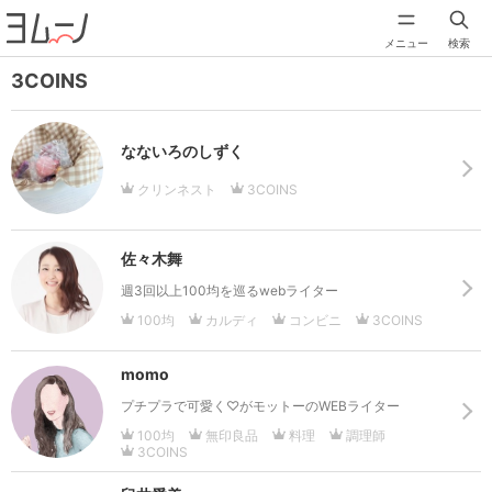
メニュー
検索
3COINS
なないろのしずく
クリンネスト
3COINS
佐々木舞
週3回以上100均を巡るwebライター
100均
カルディ
コンビニ
3COINS
momo
プチプラで可愛く♡がモットーのWEBライター
100均
無印良品
料理
調理師
3COINS