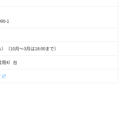
0-1
る）〔10月～3月は18:00まで〕
者用4）台
/