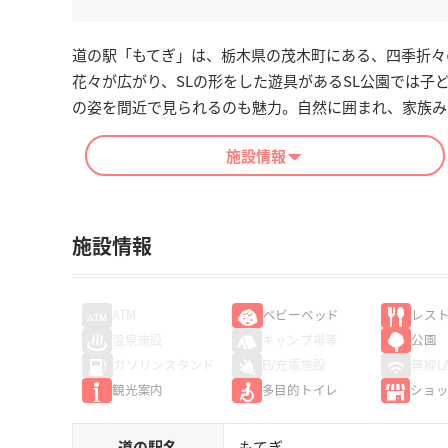
道の駅「もてぎ」は、栃木県の茂木町にある、四季折々
花々が広がり、SLの形をした遊具があるSL公園では子
の姿を間近で見られるのも魅力。自然に囲まれ、家族み
施設情報
施設情報
ATM
ベビーベッド
レス
温泉施設
キャンプ場等
公園
ガソリンスタンド
EV充電施設
無線L
観光案内
多目的トイレ
ショ
道の駅名
もてぎ