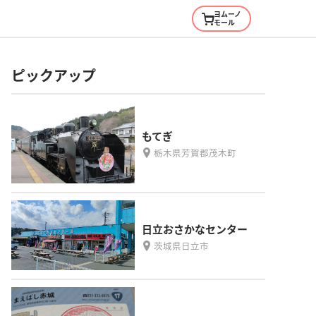
ヨムーノ
モール
ピックアップ
もてぎ
栃木県芳賀郡茂木町
日立おさかなセンター
茨城県日立市