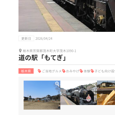
更新日
2026/04/24
栃木県芳賀郡茂木町大字茂木1090-1
道の駅「もてぎ」
栃木県
ご当地グルメ
おみやげ
体験
子ども向け設