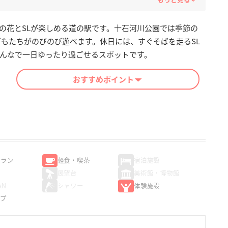
の花とSLが楽しめる道の駅です。十石河川公園では季節の
どもたちがのびのび遊べます。休日には、すぐそばを走るSL
んなで一日ゆったり過ごせるスポットです。
おすすめポイント
トラン
軽食・喫茶
宿泊施設
展望台
美術館・博物館
AN
シャワー
体験施設
ップ