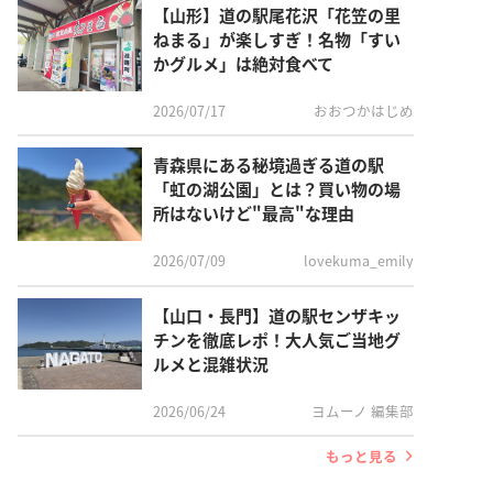
【山形】道の駅尾花沢「花笠の里
ねまる」が楽しすぎ！名物「すい
かグルメ」は絶対食べて
2026/07/17
おおつかはじめ
青森県にある秘境過ぎる道の駅
「虹の湖公園」とは？買い物の場
所はないけど"最高"な理由
2026/07/09
lovekuma_emily
【山口・長門】道の駅センザキッ
チンを徹底レポ！大人気ご当地グ
ルメと混雑状況
2026/06/24
ヨムーノ 編集部
もっと見る